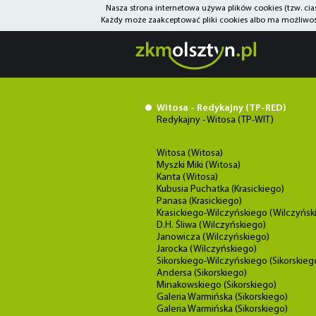
Nasza strona internetowa używa plików cookies (tzw. ci
Każdy może zaakceptować pliki cookies albo ma możliwość
Witosa - Redykajny (TP-RED)
Redykajny - Witosa (TP-WIT)
Witosa (Witosa)
Myszki Miki (Witosa)
Kanta (Witosa)
Kubusia Puchatka (Krasickiego)
Panasa (Krasickiego)
Krasickiego-Wilczyńskiego (Wilczyńsk
D.H. Śliwa (Wilczyńskiego)
Janowicza (Wilczyńskiego)
Jarocka (Wilczyńskiego)
Sikorskiego-Wilczyńskiego (Sikorskieg
Andersa (Sikorskiego)
Minakowskiego (Sikorskiego)
Galeria Warmińska (Sikorskiego)
Galeria Warmińska (Sikorskiego)