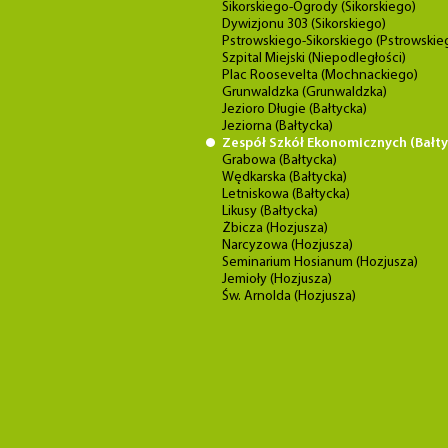
Sikorskiego-Ogrody (Sikorskiego)
Dywizjonu 303 (Sikorskiego)
Pstrowskiego-Sikorskiego (Pstrowskie
Szpital Miejski (Niepodległości)
Plac Roosevelta (Mochnackiego)
Grunwaldzka (Grunwaldzka)
Jezioro Długie (Bałtycka)
Jeziorna (Bałtycka)
Zespół Szkół Ekonomicznych (Bałty
Grabowa (Bałtycka)
Wędkarska (Bałtycka)
Letniskowa (Bałtycka)
Likusy (Bałtycka)
Żbicza (Hozjusza)
Narcyzowa (Hozjusza)
Seminarium Hosianum (Hozjusza)
Jemioły (Hozjusza)
Św. Arnolda (Hozjusza)