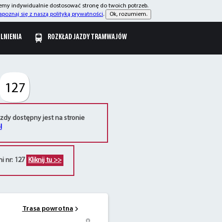
żemy indywidualnie dostosować stronę do twoich potrzeb.
apoznaj się z naszą polityką prywatności
.
Ok, rozumiem.
OLNIENIA
ROZKŁAD JAZDY TRAMWAJÓW
127
azdy dostępny jest na stronie
l
ni nr: 127
Kliknij tu >>
Trasa powrotna