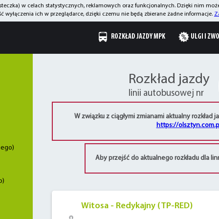
asteczka) w celach statystycznych, reklamowych oraz funkcjonalnych. Dzięki nim mo
 wyłączenia ich w przeglądarce, dzięki czemu nie będą zbierane żadne informacje.
Z
ROZKŁAD JAZDY MPK
ULGI I ZW
Rozkład jazdy
linii autobusowej nr
W związku z ciągłymi zmianami aktualny rozkład j
https://olsztyn.com.p
iego)
Aby przejść do aktualnego rozkładu dla lin
o)
Witosa - Redykajny (TP-RED)