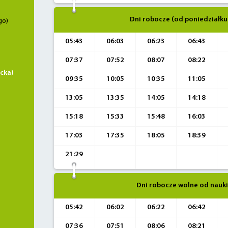
Dni robocze (od poniedziałku
go)
05:43
06:03
06:23
06:43
07:37
07:52
08:07
08:22
cka)
09:35
10:05
10:35
11:05
13:05
13:35
14:05
14:18
15:18
15:33
15:48
16:03
17:03
17:35
18:05
18:39
21:29
Dni robocze wolne od nauki
05:42
06:02
06:22
06:42
07:36
07:51
08:06
08:21