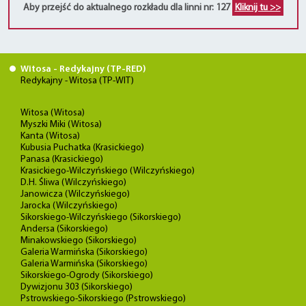
Aby przejść do aktualnego rozkładu dla linni nr: 127
Kliknij tu >>
Witosa - Redykajny (TP-RED)
Redykajny - Witosa (TP-WIT)
Witosa (Witosa)
Myszki Miki (Witosa)
Kanta (Witosa)
Kubusia Puchatka (Krasickiego)
Panasa (Krasickiego)
Krasickiego-Wilczyńskiego (Wilczyńskiego)
D.H. Śliwa (Wilczyńskiego)
Janowicza (Wilczyńskiego)
Jarocka (Wilczyńskiego)
Sikorskiego-Wilczyńskiego (Sikorskiego)
Andersa (Sikorskiego)
Minakowskiego (Sikorskiego)
Galeria Warmińska (Sikorskiego)
Galeria Warmińska (Sikorskiego)
Sikorskiego-Ogrody (Sikorskiego)
Dywizjonu 303 (Sikorskiego)
Pstrowskiego-Sikorskiego (Pstrowskiego)