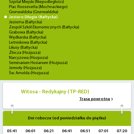
Szpital Miejski (Niepodległości)
Plac Roosevelta (Mochnackiego)
Grunwaldzka (Grunwaldzka)
Jezioro Długie (Bałtycka)
Jeziorna (Bałtycka)
Zespół Szkół Ekonomicznych (Bałtycka)
Grabowa (Bałtycka)
Wędkarska (Bałtycka)
Letniskowa (Bałtycka)
Likusy (Bałtycka)
Żbicza (Hozjusza)
Narcyzowa (Hozjusza)
Seminarium Hosianum (Hozjusza)
Jemioły (Hozjusza)
Św. Arnolda (Hozjusza)
Witosa - Redykajny (TP-RED)
Trasa powrotna
Dni robocze (od poniedziałku do piątku)
05:41
06:01
06:21
06:41
06:51
07:01
07:20