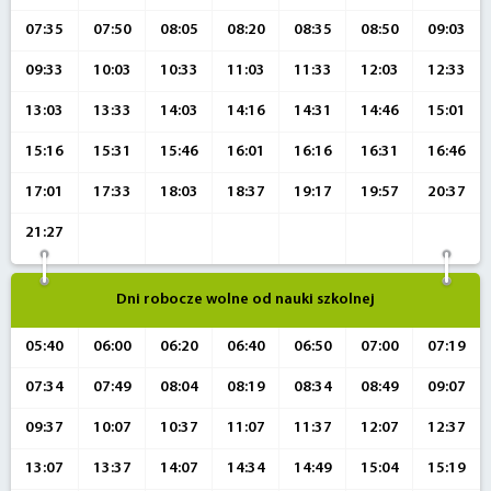
07:35
07:50
08:05
08:20
08:35
08:50
09:03
09:33
10:03
10:33
11:03
11:33
12:03
12:33
13:03
13:33
14:03
14:16
14:31
14:46
15:01
15:16
15:31
15:46
16:01
16:16
16:31
16:46
17:01
17:33
18:03
18:37
19:17
19:57
20:37
21:27
Dni robocze wolne od nauki szkolnej
05:40
06:00
06:20
06:40
06:50
07:00
07:19
07:34
07:49
08:04
08:19
08:34
08:49
09:07
09:37
10:07
10:37
11:07
11:37
12:07
12:37
13:07
13:37
14:07
14:34
14:49
15:04
15:19