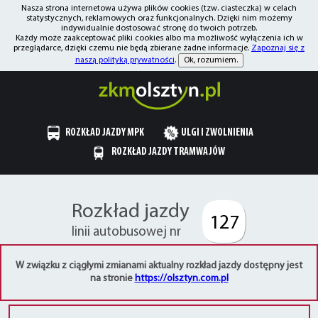
Nasza strona internetowa używa plików cookies (tzw. ciasteczka) w celach
statystycznych, reklamowych oraz funkcjonalnych. Dzięki nim możemy
indywidualnie dostosować stronę do twoich potrzeb.
Każdy może zaakceptować pliki cookies albo ma możliwość wyłączenia ich w
przeglądarce, dzięki czemu nie będą zbierane żadne informacje.
Zapoznaj się z
naszą polityką prywatności
.
Ok, rozumiem.
ROZKŁAD JAZDY MPK
ULGI I ZWOLNIENIA
ROZKŁAD JAZDY TRAMWAJÓW
Rozkład jazdy
127
linii autobusowej nr
W związku z ciągłymi zmianami aktualny rozkład jazdy dostępny jest
na stronie
https://olsztyn.com.pl