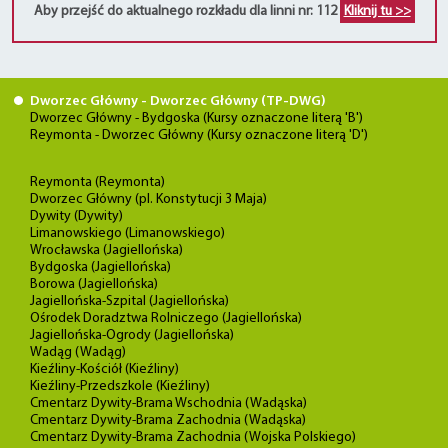
Aby przejść do aktualnego rozkładu dla linni nr: 112
Kliknij tu >>
Dworzec Główny - Dworzec Główny (TP-DWG)
Dworzec Główny - Bydgoska (Kursy oznaczone literą 'B')
Reymonta - Dworzec Główny (Kursy oznaczone literą 'D')
Reymonta (Reymonta)
Dworzec Główny (pl. Konstytucji 3 Maja)
Dywity (Dywity)
Limanowskiego (Limanowskiego)
Wrocławska (Jagiellońska)
Bydgoska (Jagiellońska)
Borowa (Jagiellońska)
Jagiellońska-Szpital (Jagiellońska)
Ośrodek Doradztwa Rolniczego (Jagiellońska)
Jagiellońska-Ogrody (Jagiellońska)
Wadąg (Wadąg)
Kieźliny-Kościół (Kieźliny)
Kieźliny-Przedszkole (Kieźliny)
Cmentarz Dywity-Brama Wschodnia (Wadąska)
Cmentarz Dywity-Brama Zachodnia (Wadąska)
Cmentarz Dywity-Brama Zachodnia (Wojska Polskiego)