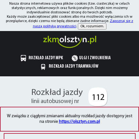
Nasza strona internetowa używa plików cookies (tzw. ciasteczka) w celach
statystycznych, reklamowych oraz funkcjonalnych. Dzięki nim możemy
indywidualnie dostosować stronę do twoich potrzeb.
Każdy może zaakceptować pliki cookies albo ma możliwość wyłączenia ich w
przeglądarce, dzięki czemu nie będą zbierane żadne informacje.
Zapoznaj się z
naszą polityką prywatności
.
Ok, rozumiem.
ROZKŁAD JAZDY MPK
ULGI I ZWOLNIENIA
ROZKŁAD JAZDY TRAMWAJÓW
Rozkład jazdy
112
linii autobusowej nr
W związku z ciągłymi zmianami aktualny rozkład jazdy dostępny jest
na stronie
https://olsztyn.com.pl