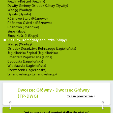
Kieźliny-Kościół (Kieźliny)
Dywity-Gminny Ośrodek Kultury (Dywity)
Wadąg (Wadąg)
Dywity (Dywity)
Różnowo Stare (Różnowo)
Różnowo-Osiedle (Różnowo)
Różnowo (Różnowo)
Słupy (Słupy)
Słupy-Kościół (Słupy)
Kieźliny-Domagały Kapliczka (Słupy)
Wadąg (Wadąg)
Ośrodek Doradztwa Rolniczego (Jagiellońska)
Jagiellońska-Szpital (Jagiellońska)
Cmentarz Poprzeczna (Cicha)
Bydgoska (Jagiellońska)
Wrocławska (Jagiellońska)
Szewczenki (Jagiellońska)
Limanowskiego (Limanowskiego)
Dworzec Główny - Dworzec Główny
(TP-DWG)
Trasa powrotna
Dni robocze (od poniedziałku do piątku)