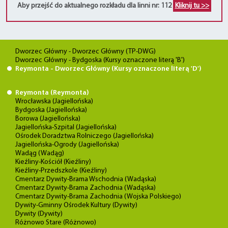
Aby przejść do aktualnego rozkładu dla linni nr: 112
Kliknij tu >>
Dworzec Główny - Dworzec Główny (TP-DWG)
Dworzec Główny - Bydgoska (Kursy oznaczone literą 'B')
Reymonta - Dworzec Główny (Kursy oznaczone literą 'D')
Reymonta (Reymonta)
Wrocławska (Jagiellońska)
Bydgoska (Jagiellońska)
Borowa (Jagiellońska)
Jagiellońska-Szpital (Jagiellońska)
Ośrodek Doradztwa Rolniczego (Jagiellońska)
Jagiellońska-Ogrody (Jagiellońska)
Wadąg (Wadąg)
Kieźliny-Kościół (Kieźliny)
Kieźliny-Przedszkole (Kieźliny)
Cmentarz Dywity-Brama Wschodnia (Wadąska)
Cmentarz Dywity-Brama Zachodnia (Wadąska)
Cmentarz Dywity-Brama Zachodnia (Wojska Polskiego)
Dywity-Gminny Ośrodek Kultury (Dywity)
Dywity (Dywity)
Różnowo Stare (Różnowo)