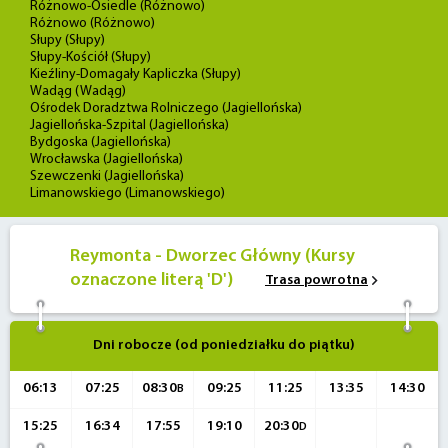
Różnowo-Osiedle (Różnowo)
Różnowo (Różnowo)
Słupy (Słupy)
Słupy-Kościół (Słupy)
Kieźliny-Domagały Kapliczka (Słupy)
Wadąg (Wadąg)
Ośrodek Doradztwa Rolniczego (Jagiellońska)
Jagiellońska-Szpital (Jagiellońska)
Bydgoska (Jagiellońska)
Wrocławska (Jagiellońska)
Szewczenki (Jagiellońska)
Limanowskiego (Limanowskiego)
Reymonta - Dworzec Główny (Kursy
oznaczone literą 'D')
Trasa powrotna
Dni robocze (od poniedziałku do piątku)
06:13
07:25
08:30
09:25
11:25
13:35
14:30
B
15:25
16:34
17:55
19:10
20:30
D