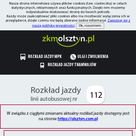
Nasza strona internetowa używa plików cookies (tzw. ciasteczka) w celach
statystycznych, reklamowych oraz funkcjonalnych. Dzięki nim możemy
indywidualnie dostosować stronę do twoich potrzeb.
Każdy może zaakceptować pliki cookies albo ma możliwość wyłączenia ich w
przeglądarce, dzięki czemu nie będą zbierane żadne informacje.
Zapoznaj się z
naszą polityką prywatności
.
Ok, rozumiem.
ROZKŁAD JAZDY MPK
ULGI I ZWOLNIENIA
ROZKŁAD JAZDY TRAMWAJÓW
Rozkład jazdy
112
linii autobusowej nr
W związku z ciągłymi zmianami aktualny rozkład jazdy dostępny jest
na stronie
https://olsztyn.com.pl