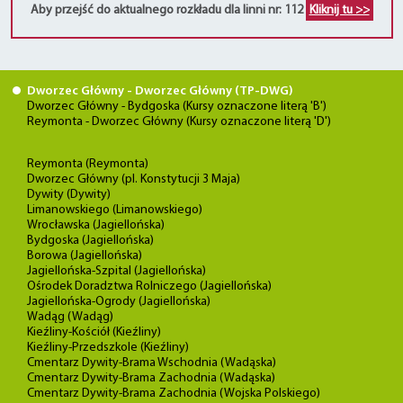
Aby przejść do aktualnego rozkładu dla linni nr: 112
Kliknij tu >>
Dworzec Główny - Dworzec Główny (TP-DWG)
Dworzec Główny - Bydgoska (Kursy oznaczone literą 'B')
Reymonta - Dworzec Główny (Kursy oznaczone literą 'D')
Reymonta (Reymonta)
Dworzec Główny (pl. Konstytucji 3 Maja)
Dywity (Dywity)
Limanowskiego (Limanowskiego)
Wrocławska (Jagiellońska)
Bydgoska (Jagiellońska)
Borowa (Jagiellońska)
Jagiellońska-Szpital (Jagiellońska)
Ośrodek Doradztwa Rolniczego (Jagiellońska)
Jagiellońska-Ogrody (Jagiellońska)
Wadąg (Wadąg)
Kieźliny-Kościół (Kieźliny)
Kieźliny-Przedszkole (Kieźliny)
Cmentarz Dywity-Brama Wschodnia (Wadąska)
Cmentarz Dywity-Brama Zachodnia (Wadąska)
Cmentarz Dywity-Brama Zachodnia (Wojska Polskiego)