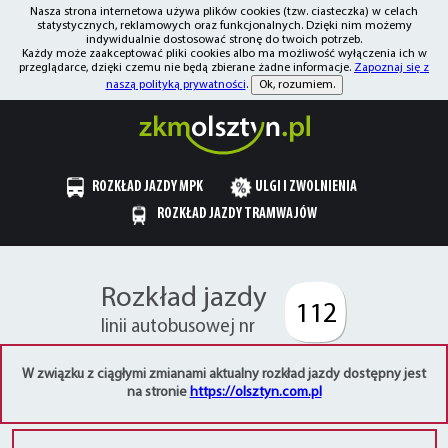
Nasza strona internetowa używa plików cookies (tzw. ciasteczka) w celach
statystycznych, reklamowych oraz funkcjonalnych. Dzięki nim możemy
indywidualnie dostosować stronę do twoich potrzeb.
Każdy może zaakceptować pliki cookies albo ma możliwość wyłączenia ich w
przeglądarce, dzięki czemu nie będą zbierane żadne informacje.
Zapoznaj się z
naszą polityką prywatności
.
Ok, rozumiem.
ROZKŁAD JAZDY MPK
ULGI I ZWOLNIENIA
ROZKŁAD JAZDY TRAMWAJÓW
Rozkład jazdy
112
linii autobusowej nr
W związku z ciągłymi zmianami aktualny rozkład jazdy dostępny jest
na stronie
https://olsztyn.com.pl