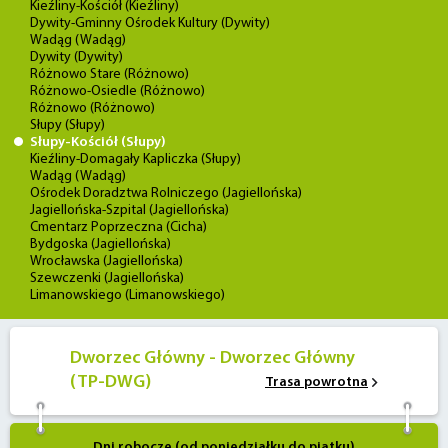
Kieźliny-Kościół (Kieźliny)
Dywity-Gminny Ośrodek Kultury (Dywity)
Wadąg (Wadąg)
Dywity (Dywity)
Różnowo Stare (Różnowo)
Różnowo-Osiedle (Różnowo)
Różnowo (Różnowo)
Słupy (Słupy)
Słupy-Kościół (Słupy)
Kieźliny-Domagały Kapliczka (Słupy)
Wadąg (Wadąg)
Ośrodek Doradztwa Rolniczego (Jagiellońska)
Jagiellońska-Szpital (Jagiellońska)
Cmentarz Poprzeczna (Cicha)
Bydgoska (Jagiellońska)
Wrocławska (Jagiellońska)
Szewczenki (Jagiellońska)
Limanowskiego (Limanowskiego)
Dworzec Główny - Dworzec Główny
(TP-DWG)
Trasa powrotna
Dni robocze (od poniedziałku do piątku)