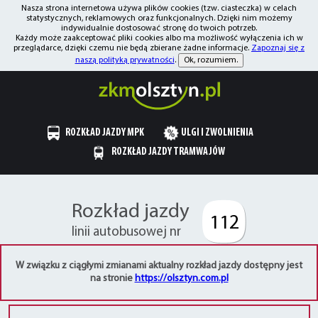
Nasza strona internetowa używa plików cookies (tzw. ciasteczka) w celach
statystycznych, reklamowych oraz funkcjonalnych. Dzięki nim możemy
indywidualnie dostosować stronę do twoich potrzeb.
Każdy może zaakceptować pliki cookies albo ma możliwość wyłączenia ich w
przeglądarce, dzięki czemu nie będą zbierane żadne informacje.
Zapoznaj się z
naszą polityką prywatności
.
Ok, rozumiem.
ROZKŁAD JAZDY MPK
ULGI I ZWOLNIENIA
ROZKŁAD JAZDY TRAMWAJÓW
Rozkład jazdy
112
linii autobusowej nr
W związku z ciągłymi zmianami aktualny rozkład jazdy dostępny jest
na stronie
https://olsztyn.com.pl