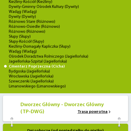
Kieźliny-Kościół (Kieźliny)
Dywity-Gminny Ośrodek Kultury (Dywity)
Wadąg (Wadąg)
Dywity (Dywity)
Różnowo Stare (Różnowo)
Różnowo-Osiedle (Różnowo)
Różnowo (Różnowo)
Słupy (Słupy)
Słupy-Kościół (Słupy)
Kieźliny-Domagały Kapliczka (Słupy)
Wadąg (Wadąg)
Ośrodek Doradztwa Rolniczego (Jagiellońska)
Jagiellońska-Szpital (Jagiellońska)
Cmentarz Poprzeczna (Cicha)
Bydgoska (Jagiellońska)
Wrocławska (Jagiellońska)
Szewczenki (Jagiellońska)
Limanowskiego (Limanowskiego)
Dworzec Główny - Dworzec Główny
(TP-DWG)
Trasa powrotna
Dni robocze (od poniedziałku do piątku)