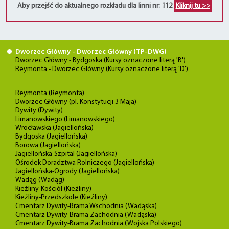
Aby przejść do aktualnego rozkładu dla linni nr: 112
Kliknij tu >>
Dworzec Główny - Dworzec Główny (TP-DWG)
Dworzec Główny - Bydgoska (Kursy oznaczone literą 'B')
Reymonta - Dworzec Główny (Kursy oznaczone literą 'D')
Reymonta (Reymonta)
Dworzec Główny (pl. Konstytucji 3 Maja)
Dywity (Dywity)
Limanowskiego (Limanowskiego)
Wrocławska (Jagiellońska)
Bydgoska (Jagiellońska)
Borowa (Jagiellońska)
Jagiellońska-Szpital (Jagiellońska)
Ośrodek Doradztwa Rolniczego (Jagiellońska)
Jagiellońska-Ogrody (Jagiellońska)
Wadąg (Wadąg)
Kieźliny-Kościół (Kieźliny)
Kieźliny-Przedszkole (Kieźliny)
Cmentarz Dywity-Brama Wschodnia (Wadąska)
Cmentarz Dywity-Brama Zachodnia (Wadąska)
Cmentarz Dywity-Brama Zachodnia (Wojska Polskiego)