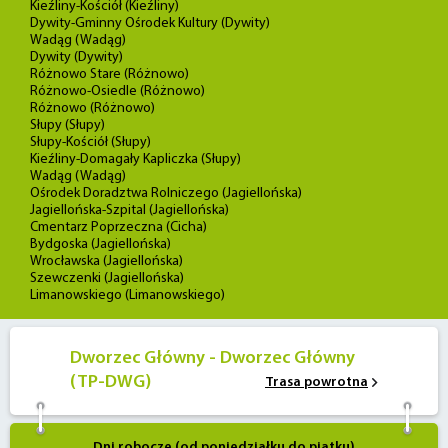
Kieźliny-Kościół (Kieźliny)
Dywity-Gminny Ośrodek Kultury (Dywity)
Wadąg (Wadąg)
Dywity (Dywity)
Różnowo Stare (Różnowo)
Różnowo-Osiedle (Różnowo)
Różnowo (Różnowo)
Słupy (Słupy)
Słupy-Kościół (Słupy)
Kieźliny-Domagały Kapliczka (Słupy)
Wadąg (Wadąg)
Ośrodek Doradztwa Rolniczego (Jagiellońska)
Jagiellońska-Szpital (Jagiellońska)
Cmentarz Poprzeczna (Cicha)
Bydgoska (Jagiellońska)
Wrocławska (Jagiellońska)
Szewczenki (Jagiellońska)
Limanowskiego (Limanowskiego)
Dworzec Główny - Dworzec Główny
(TP-DWG)
Trasa powrotna
Dni robocze (od poniedziałku do piątku)