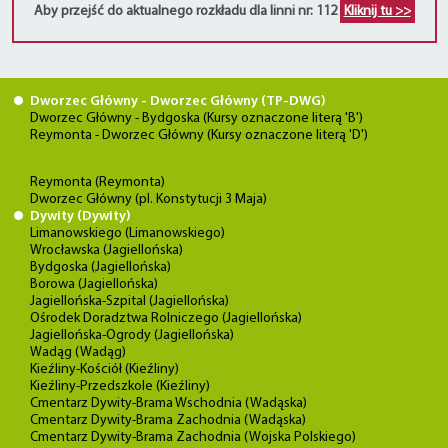
Aby przejść do aktualnego rozkładu dla linni nr: 112
Kliknij tu >>
Dworzec Główny - Dworzec Główny (TP-DWG)
Dworzec Główny - Bydgoska (Kursy oznaczone literą 'B')
Reymonta - Dworzec Główny (Kursy oznaczone literą 'D')
Reymonta (Reymonta)
Dworzec Główny (pl. Konstytucji 3 Maja)
Dywity (Dywity)
Limanowskiego (Limanowskiego)
Wrocławska (Jagiellońska)
Bydgoska (Jagiellońska)
Borowa (Jagiellońska)
Jagiellońska-Szpital (Jagiellońska)
Ośrodek Doradztwa Rolniczego (Jagiellońska)
Jagiellońska-Ogrody (Jagiellońska)
Wadąg (Wadąg)
Kieźliny-Kościół (Kieźliny)
Kieźliny-Przedszkole (Kieźliny)
Cmentarz Dywity-Brama Wschodnia (Wadąska)
Cmentarz Dywity-Brama Zachodnia (Wadąska)
Cmentarz Dywity-Brama Zachodnia (Wojska Polskiego)