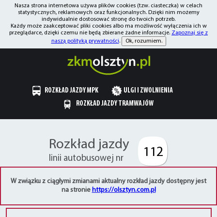
Nasza strona internetowa używa plików cookies (tzw. ciasteczka) w celach
statystycznych, reklamowych oraz funkcjonalnych. Dzięki nim możemy
indywidualnie dostosować stronę do twoich potrzeb.
Każdy może zaakceptować pliki cookies albo ma możliwość wyłączenia ich w
przeglądarce, dzięki czemu nie będą zbierane żadne informacje.
Zapoznaj się z
naszą polityką prywatności
.
Ok, rozumiem.
ROZKŁAD JAZDY MPK
ULGI I ZWOLNIENIA
ROZKŁAD JAZDY TRAMWAJÓW
Rozkład jazdy
112
linii autobusowej nr
W związku z ciągłymi zmianami aktualny rozkład jazdy dostępny jest
na stronie
https://olsztyn.com.pl