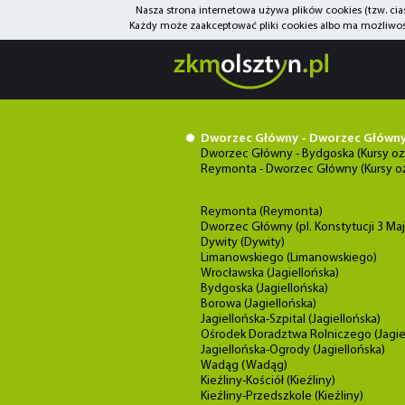
Nasza strona internetowa używa plików cookies (tzw. ci
Każdy może zaakceptować pliki cookies albo ma możliwość
Dworzec Główny - Dworzec Główn
Dworzec Główny - Bydgoska (Kursy ozn
Reymonta - Dworzec Główny (Kursy ozn
Reymonta (Reymonta)
Dworzec Główny (pl. Konstytucji 3 Maj
Dywity (Dywity)
Limanowskiego (Limanowskiego)
Wrocławska (Jagiellońska)
Bydgoska (Jagiellońska)
Borowa (Jagiellońska)
Jagiellońska-Szpital (Jagiellońska)
Ośrodek Doradztwa Rolniczego (Jagie
Jagiellońska-Ogrody (Jagiellońska)
Wadąg (Wadąg)
Kieźliny-Kościół (Kieźliny)
Kieźliny-Przedszkole (Kieźliny)