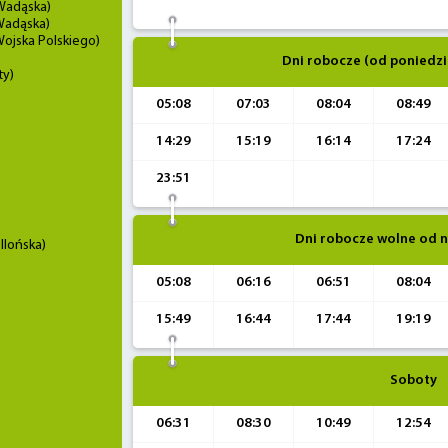
Wadąska)
Wadąska)
ojska Polskiego)
Dni robocze (od poniedzi
ty)
05:08
07:03
08:04
08:49
14:29
15:19
16:14
17:24
23:51
Dni robocze wolne od n
llońska)
05:08
06:16
06:51
08:04
15:49
16:44
17:44
19:19
Soboty
06:31
08:30
10:49
12:54