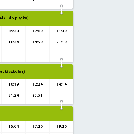
ałku do piątku)
09:49
12:09
13:49
18:44
19:59
21:19
auki szkolnej
10:19
12:24
14:14
21:24
23:51
15:04
17:20
19:20