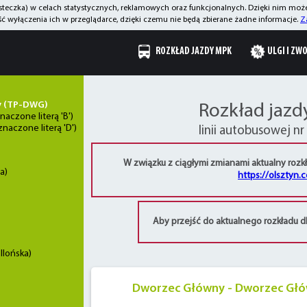
asteczka) w celach statystycznych, reklamowych oraz funkcjonalnych. Dzięki nim mo
 wyłączenia ich w przeglądarce, dzięki czemu nie będą zbierane żadne informacje.
Z
ROZKŁAD JAZDY MPK
ULGI I ZW
y (TP-DWG)
Rozkład jazd
aczone literą 'B')
aczone literą 'D')
linii autobusowej nr
W związku z ciągłymi zmianami aktualny rozkł
a)
https://olsztyn.
Aby przejść do aktualnego rozkładu dla
llońska)
Dworzec Główny - Dworzec Gł