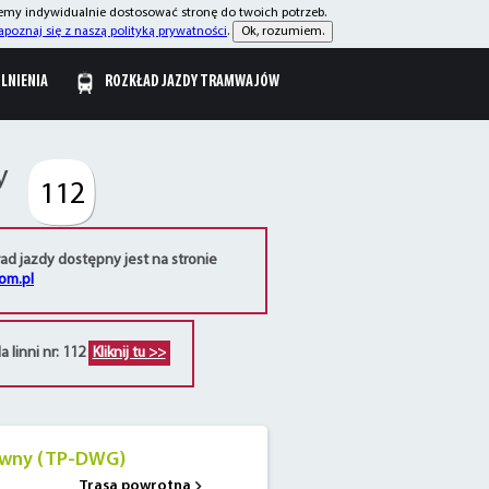
żemy indywidualnie dostosować stronę do twoich potrzeb.
apoznaj się z naszą polityką prywatności
.
Ok, rozumiem.
OLNIENIA
ROZKŁAD JAZDY TRAMWAJÓW
y
112
ad jazdy dostępny jest na stronie
com.pl
 linni nr: 112
Kliknij tu >>
ówny (TP-DWG)
Trasa powrotna