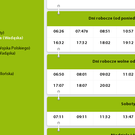
Dni robocze (od ponied
06:26
07:47
08:51
10:57
B
ty)
a (Wadąska)
16:32
17:32
18:02
19:12
ojska Polskiego)
Wadąska)
Dni robocze wolne od
llońska)
06:50
08:01
09:02
11:02
17:07
18:07
20:02
Sobot
07:11
09:11
11:32
13:47