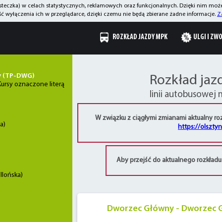
asteczka) w celach statystycznych, reklamowych oraz funkcjonalnych. Dzięki nim mo
 wyłączenia ich w przeglądarce, dzięki czemu nie będą zbierane żadne informacje.
Z
ROZKŁAD JAZDY MPK
ULGI I ZW
y (TP-DWG)
Rozkład jaz
ursy oznaczone literą
linii autobusowej 
W związku z ciągłymi zmianami aktualny roz
a)
https://olszty
Aby przejść do aktualnego rozkładu d
llońska)
Dworzec Główny - Dworzec 