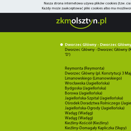
Nasza strona internetowa używa plików cookies (tzw. ci
Każdy może zaakceptować pliki cookies albo ma możliwość
Dworzec Główny - Dworzec Główn
Dworzec Główny - Dworzec Główny (K
'D')
Reymonta (Reymonta)
Dworzec Główny (pl. Konstytucji 3 Maj
Limanowskiego (Limanowskiego)
Wrocławska (Jagiellońska)
Bydgoska (Jagiellońska)
Borowa (Jagiellońska)
Jagiellońska-Szpital (Jagiellońska)
Ośrodek Doradztwa Rolniczego (Jagie
Jagiellońska-Ogrody (Jagiellońska)
Wadąg (Wadąg)
Wadąg (Wadąg)
Kieźliny-Kościół (Kieźliny)
Kieźliny-Domagały Kapliczka (Słupy)