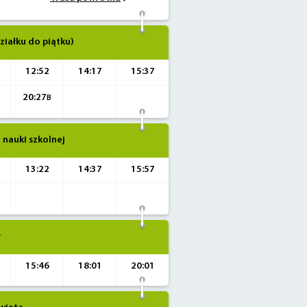
ziałku do piątku)
12:52
14:17
15:37
20:27
B
 nauki szkolnej
13:22
14:37
15:57
y
15:46
18:01
20:01