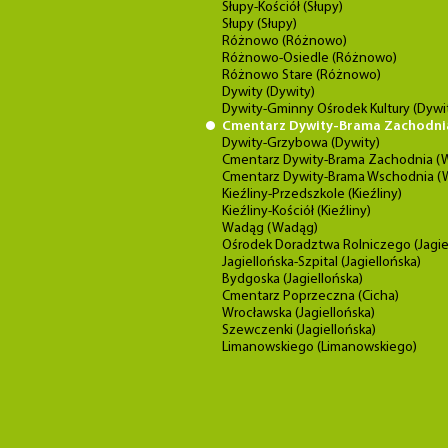
Słupy-Kościół (Słupy)
Słupy (Słupy)
Różnowo (Różnowo)
Różnowo-Osiedle (Różnowo)
Różnowo Stare (Różnowo)
Dywity (Dywity)
Dywity-Gminny Ośrodek Kultury (Dywi
Cmentarz Dywity-Brama Zachodni
Dywity-Grzybowa (Dywity)
Cmentarz Dywity-Brama Zachodnia (W
Cmentarz Dywity-Brama Wschodnia (
Kieźliny-Przedszkole (Kieźliny)
Kieźliny-Kościół (Kieźliny)
Wadąg (Wadąg)
Ośrodek Doradztwa Rolniczego (Jagie
Jagiellońska-Szpital (Jagiellońska)
Bydgoska (Jagiellońska)
Cmentarz Poprzeczna (Cicha)
Wrocławska (Jagiellońska)
Szewczenki (Jagiellońska)
Limanowskiego (Limanowskiego)