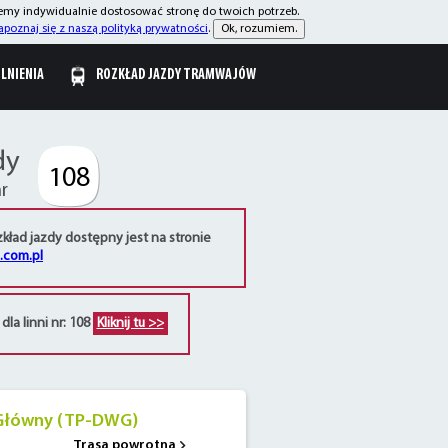
żemy indywidualnie dostosować stronę do twoich potrzeb.
apoznaj się z naszą polityką prywatności
.
Ok, rozumiem.
OLNIENIA
ROZKŁAD JAZDY TRAMWAJÓW
dy
108
nr
kład jazdy dostępny jest na stronie
n.com.pl
la linni nr: 108
Kliknij tu >>
Główny (TP-DWG)
Trasa powrotna