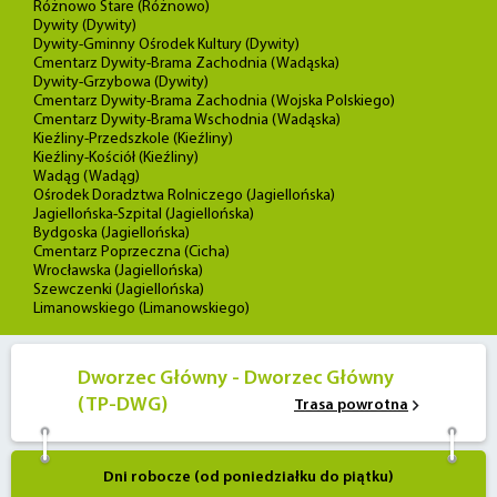
Różnowo Stare (Różnowo)
Dywity (Dywity)
Dywity-Gminny Ośrodek Kultury (Dywity)
Cmentarz Dywity-Brama Zachodnia (Wadąska)
Dywity-Grzybowa (Dywity)
Cmentarz Dywity-Brama Zachodnia (Wojska Polskiego)
Cmentarz Dywity-Brama Wschodnia (Wadąska)
Kieźliny-Przedszkole (Kieźliny)
Kieźliny-Kościół (Kieźliny)
Wadąg (Wadąg)
Ośrodek Doradztwa Rolniczego (Jagiellońska)
Jagiellońska-Szpital (Jagiellońska)
Bydgoska (Jagiellońska)
Cmentarz Poprzeczna (Cicha)
Wrocławska (Jagiellońska)
Szewczenki (Jagiellońska)
Limanowskiego (Limanowskiego)
Dworzec Główny - Dworzec Główny
(TP-DWG)
Trasa powrotna
Dni robocze (od poniedziałku do piątku)