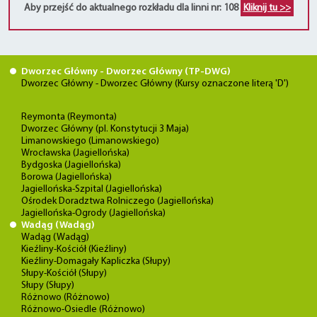
Aby przejść do aktualnego rozkładu dla linni nr: 108
Kliknij tu >>
Dworzec Główny - Dworzec Główny (TP-DWG)
Dworzec Główny - Dworzec Główny (Kursy oznaczone literą 'D')
Reymonta (Reymonta)
Dworzec Główny (pl. Konstytucji 3 Maja)
Limanowskiego (Limanowskiego)
Wrocławska (Jagiellońska)
Bydgoska (Jagiellońska)
Borowa (Jagiellońska)
Jagiellońska-Szpital (Jagiellońska)
Ośrodek Doradztwa Rolniczego (Jagiellońska)
Jagiellońska-Ogrody (Jagiellońska)
Wadąg (Wadąg)
Wadąg (Wadąg)
Kieźliny-Kościół (Kieźliny)
Kieźliny-Domagały Kapliczka (Słupy)
Słupy-Kościół (Słupy)
Słupy (Słupy)
Różnowo (Różnowo)
Różnowo-Osiedle (Różnowo)