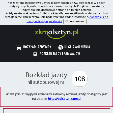
Nasza strona internetowa używa plików cookies (tzw. ciasteczka) w celach
statystycznych, reklamowych oraz funkcjonalnych. Dzięki nim możemy
indywidualnie dostosować stronę do twoich potrzeb.
Każdy może zaakceptować pliki cookies albo ma możliwość wyłączenia ich w
przeglądarce, dzięki czemu nie będą zbierane żadne informacje.
Zapoznaj się z
naszą polityką prywatności
.
Ok, rozumiem.
ROZKŁAD JAZDY MPK
ULGI I ZWOLNIENIA
ROZKŁAD JAZDY TRAMWAJÓW
Rozkład jazdy
108
linii autobusowej nr
W związku z ciągłymi zmianami aktualny rozkład jazdy dostępny jest
na stronie
https://olsztyn.com.pl