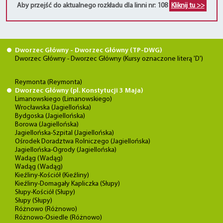
Aby przejść do aktualnego rozkładu dla linni nr: 108
Kliknij tu >>
Dworzec Główny - Dworzec Główny (TP-DWG)
Dworzec Główny - Dworzec Główny (Kursy oznaczone literą 'D')
Reymonta (Reymonta)
Dworzec Główny (pl. Konstytucji 3 Maja)
Limanowskiego (Limanowskiego)
Wrocławska (Jagiellońska)
Bydgoska (Jagiellońska)
Borowa (Jagiellońska)
Jagiellońska-Szpital (Jagiellońska)
Ośrodek Doradztwa Rolniczego (Jagiellońska)
Jagiellońska-Ogrody (Jagiellońska)
Wadąg (Wadąg)
Wadąg (Wadąg)
Kieźliny-Kościół (Kieźliny)
Kieźliny-Domagały Kapliczka (Słupy)
Słupy-Kościół (Słupy)
Słupy (Słupy)
Różnowo (Różnowo)
Różnowo-Osiedle (Różnowo)