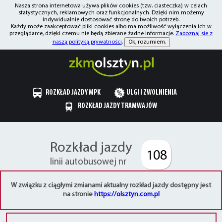
Nasza strona internetowa używa plików cookies (tzw. ciasteczka) w celach
statystycznych, reklamowych oraz funkcjonalnych. Dzięki nim możemy
indywidualnie dostosować stronę do twoich potrzeb.
Każdy może zaakceptować pliki cookies albo ma możliwość wyłączenia ich w
przeglądarce, dzięki czemu nie będą zbierane żadne informacje.
Zapoznaj się z
naszą polityką prywatności
.
Ok, rozumiem.
ROZKŁAD JAZDY MPK
ULGI I ZWOLNIENIA
ROZKŁAD JAZDY TRAMWAJÓW
Rozkład jazdy
108
linii autobusowej nr
W związku z ciągłymi zmianami aktualny rozkład jazdy dostępny jest
na stronie
https://olsztyn.com.pl