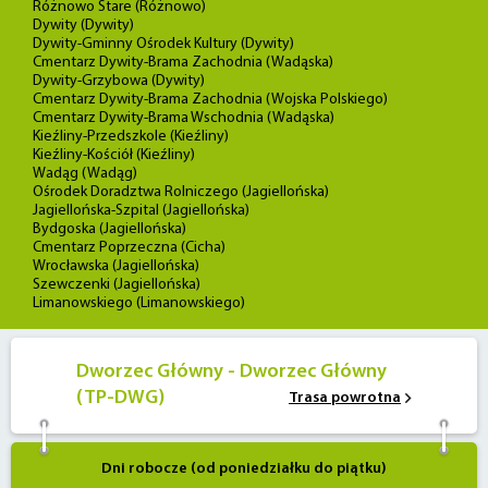
Różnowo Stare (Różnowo)
Dywity (Dywity)
Dywity-Gminny Ośrodek Kultury (Dywity)
Cmentarz Dywity-Brama Zachodnia (Wadąska)
Dywity-Grzybowa (Dywity)
Cmentarz Dywity-Brama Zachodnia (Wojska Polskiego)
Cmentarz Dywity-Brama Wschodnia (Wadąska)
Kieźliny-Przedszkole (Kieźliny)
Kieźliny-Kościół (Kieźliny)
Wadąg (Wadąg)
Ośrodek Doradztwa Rolniczego (Jagiellońska)
Jagiellońska-Szpital (Jagiellońska)
Bydgoska (Jagiellońska)
Cmentarz Poprzeczna (Cicha)
Wrocławska (Jagiellońska)
Szewczenki (Jagiellońska)
Limanowskiego (Limanowskiego)
Dworzec Główny - Dworzec Główny
(TP-DWG)
Trasa powrotna
Dni robocze (od poniedziałku do piątku)