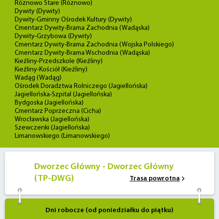
Różnowo Stare (Różnowo)
Dywity (Dywity)
Dywity-Gminny Ośrodek Kultury (Dywity)
Cmentarz Dywity-Brama Zachodnia (Wadąska)
Dywity-Grzybowa (Dywity)
Cmentarz Dywity-Brama Zachodnia (Wojska Polskiego)
Cmentarz Dywity-Brama Wschodnia (Wadąska)
Kieźliny-Przedszkole (Kieźliny)
Kieźliny-Kościół (Kieźliny)
Wadąg (Wadąg)
Ośrodek Doradztwa Rolniczego (Jagiellońska)
Jagiellońska-Szpital (Jagiellońska)
Bydgoska (Jagiellońska)
Cmentarz Poprzeczna (Cicha)
Wrocławska (Jagiellońska)
Szewczenki (Jagiellońska)
Limanowskiego (Limanowskiego)
Dworzec Główny - Dworzec Główny
(TP-DWG)
Trasa powrotna
Dni robocze (od poniedziałku do piątku)