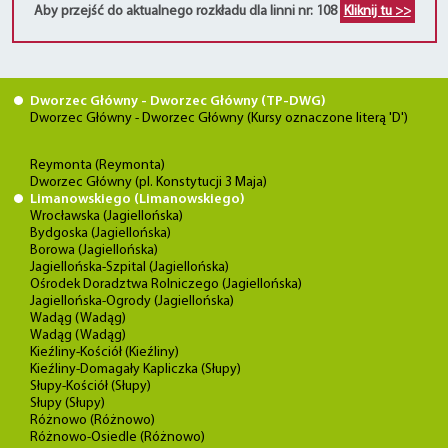
Aby przejść do aktualnego rozkładu dla linni nr: 108
Kliknij tu >>
Dworzec Główny - Dworzec Główny (TP-DWG)
Dworzec Główny - Dworzec Główny (Kursy oznaczone literą 'D')
Reymonta (Reymonta)
Dworzec Główny (pl. Konstytucji 3 Maja)
Limanowskiego (Limanowskiego)
Wrocławska (Jagiellońska)
Bydgoska (Jagiellońska)
Borowa (Jagiellońska)
Jagiellońska-Szpital (Jagiellońska)
Ośrodek Doradztwa Rolniczego (Jagiellońska)
Jagiellońska-Ogrody (Jagiellońska)
Wadąg (Wadąg)
Wadąg (Wadąg)
Kieźliny-Kościół (Kieźliny)
Kieźliny-Domagały Kapliczka (Słupy)
Słupy-Kościół (Słupy)
Słupy (Słupy)
Różnowo (Różnowo)
Różnowo-Osiedle (Różnowo)