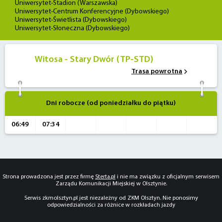
Uniwersytet-Stadion (Warszawska)
Uniwersytet-Centrum Konferencyjne (Dybowskiego)
Uniwersytet-Świetlista (Dybowskiego)
Uniwersytet-Słoneczna (Dybowskiego)
Witosa - Stary Dwór (TP-STD)
Trasa powrotna
Dni robocze (od poniedziałku do piątku)
06:49
07:34
Strona prowadzona jest przez firmę
Sterta.pl
i nie ma związku z oficjalnym serwisem
Zarządu Komunikacji Miejskiej w Olsztynie.
Serwis zkmolsztyn.pl jest niezależny od ZKM Olsztyn. Nie ponosimy
odpowiedzialności za różnice w rozkładach jazdy