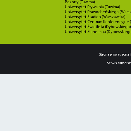
Pozorty (Tuwima)
Uniwersytet-Pływalnia (Tuwima)
Uniwersytet-Prawocheńskiego (Wars
Uniwersytet-Stadion (Warszawska)
Uniwersytet-Centrum Konferencyjne 
Uniwersytet-Świetlista (Dybowskiego)
Uniwersytet-Słoneczna (Dybowskiego
Strona prowadzona j
Serwis zkmolszt