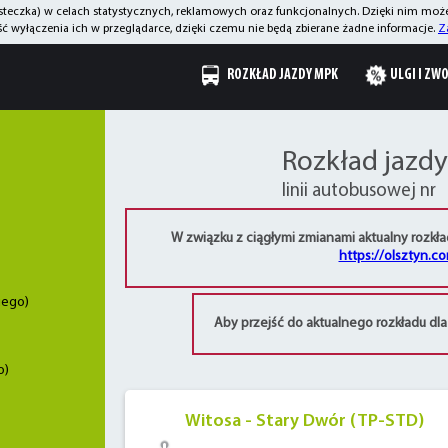
asteczka) w celach statystycznych, reklamowych oraz funkcjonalnych. Dzięki nim mo
 wyłączenia ich w przeglądarce, dzięki czemu nie będą zbierane żadne informacje.
Z
ROZKŁAD JAZDY MPK
ULGI I ZW
Rozkład jazdy
linii autobusowej nr
W związku z ciągłymi zmianami aktualny rozkła
https://olsztyn.co
iego)
Aby przejść do aktualnego rozkładu dla 
o)
Witosa - Stary Dwór (TP-STD)