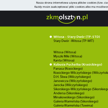
Nasza strona internetowa używa plików cookies (tzw. ci
Każdy może zaakceptować pliki cookies albo ma możliwość
Witosa - Stary Dwór (TP-STD)
Stary Dwór - Witosa (TP-WIT)
Witosa (Witosa)
Myszki Miki (Witosa)
Kanta (Witosa)
Kubusia Puchatka (Krasickiego)
Panasa (Krasickiego)
Krasickiego-Wilczyńskiego (Wilczyńsk
D.H. Śliwa (Wilczyńskiego)
Janowicza (Wilczyńskiego)
Jarocka (Wilczyńskiego)
Sikorskiego-Wilczyńskiego (Sikorskieg
Andersa (Sikorskiego)
Minakowskiego (Sikorskiego)
Galeria Warmińska (Sikorskiego)
Galeria Warmińska (Tuwima)