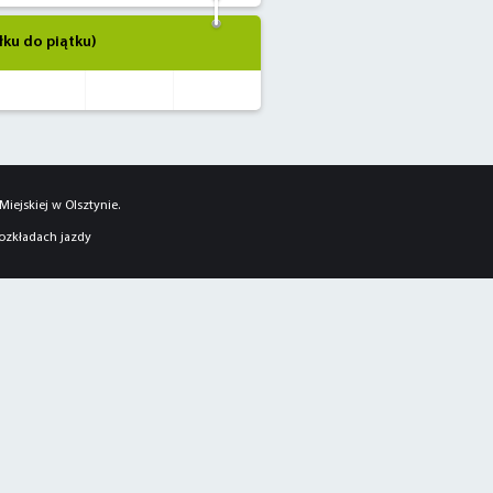
łku do piątku)
iejskiej w Olsztynie.
rozkładach jazdy