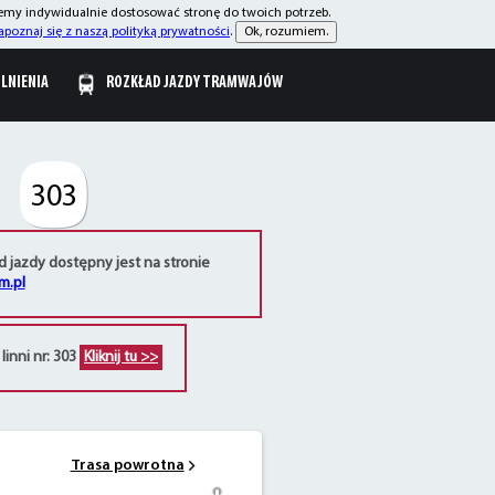
żemy indywidualnie dostosować stronę do twoich potrzeb.
apoznaj się z naszą polityką prywatności
.
Ok, rozumiem.
OLNIENIA
ROZKŁAD JAZDY TRAMWAJÓW
303
d jazdy dostępny jest na stronie
m.pl
linni nr: 303
Kliknij tu >>
Trasa powrotna