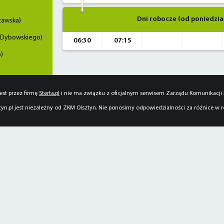
Dni robocze (od poniedzia
zawska)
(Dybowskiego)
06:30
07:15
)
est przez firmę
Sterta.pl
i nie ma związku z oficjalnym serwisem Zarządu Komunikacji M
yn.pl jest niezależny od ZKM Olsztyn. Nie ponosimy odpowiedzialności za różnice w 