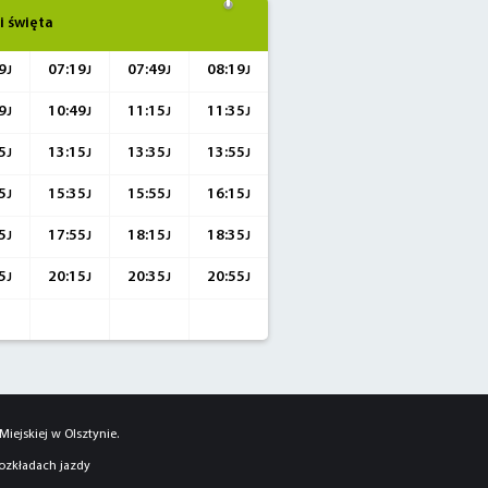
i święta
9
07:19
07:49
08:19
J
J
J
J
9
10:49
11:15
11:35
J
J
J
J
5
13:15
13:35
13:55
J
J
J
J
5
15:35
15:55
16:15
J
J
J
J
5
17:55
18:15
18:35
J
J
J
J
5
20:15
20:35
20:55
J
J
J
J
iejskiej w Olsztynie.
rozkładach jazdy