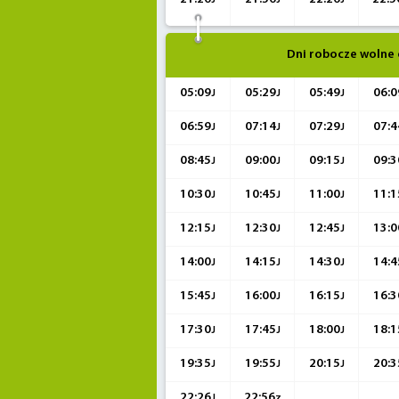
J
J
J
Dni robocze wolne 
05:09
05:29
05:49
06:0
J
J
J
06:59
07:14
07:29
07:4
J
J
J
08:45
09:00
09:15
09:3
J
J
J
10:30
10:45
11:00
11:1
J
J
J
12:15
12:30
12:45
13:0
J
J
J
14:00
14:15
14:30
14:4
J
J
J
15:45
16:00
16:15
16:3
J
J
J
17:30
17:45
18:00
18:1
J
J
J
19:35
19:55
20:15
20:3
J
J
J
22:26
22:56
J
z