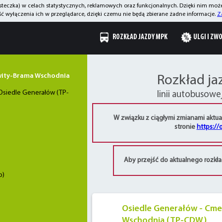
asteczka) w celach statystycznych, reklamowych oraz funkcjonalnych. Dzięki nim mo
 wyłączenia ich w przeglądarce, dzięki czemu nie będą zbierane żadne informacje.
Z
ROZKŁAD JAZDY MPK
ULGI I ZW
wity-Brama Wschodnia
Rozkład ja
Osiedle Generałów (TP-
linii autobusowej
W związku z ciągłymi zmianami aktua
stronie
https://
Aby przejść do aktualnego rozkład
o)
Osiedle Generałów - Cme
Wschodnia (TP-CDW)