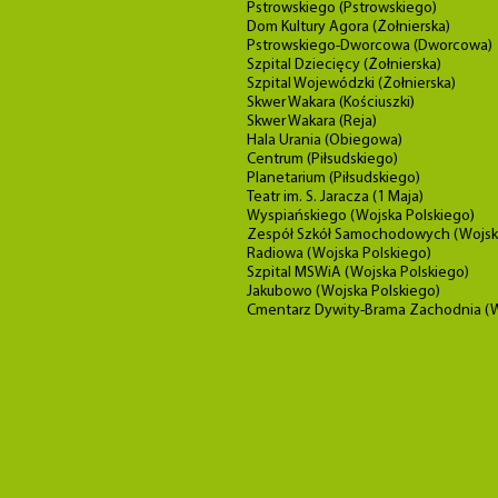
Pstrowskiego (Pstrowskiego)
Dom Kultury Agora (Żołnierska)
Pstrowskiego-Dworcowa (Dworcowa)
Szpital Dziecięcy (Żołnierska)
Szpital Wojewódzki (Żołnierska)
Skwer Wakara (Kościuszki)
Skwer Wakara (Reja)
Hala Urania (Obiegowa)
Centrum (Piłsudskiego)
Planetarium (Piłsudskiego)
Teatr im. S. Jaracza (1 Maja)
Wyspiańskiego (Wojska Polskiego)
Zespół Szkół Samochodowych (Wojska
Radiowa (Wojska Polskiego)
Szpital MSWiA (Wojska Polskiego)
Jakubowo (Wojska Polskiego)
Cmentarz Dywity-Brama Zachodnia (