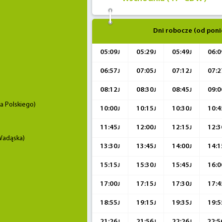
Dni robocze (od poni
05:09
05:29
05:49
06:0
J
J
J
06:57
07:05
07:12
07:2
J
J
J
08:12
08:30
08:45
09:0
J
J
J
 Polskiego)
10:00
10:15
10:30
10:4
J
J
J
11:45
12:00
12:15
12:3
J
J
J
Wadąska)
13:30
13:45
14:00
14:1
J
J
J
15:15
15:30
15:45
16:0
J
J
J
17:00
17:15
17:30
17:4
J
J
J
18:55
19:15
19:35
19:5
J
J
J
21:26
21:56
22:26
22:5