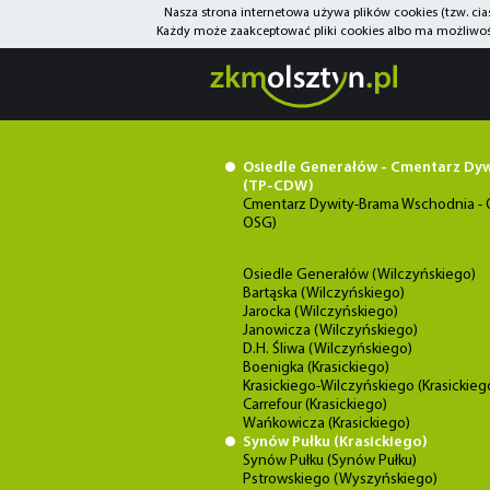
Nasza strona internetowa używa plików cookies (tzw. ci
Każdy może zaakceptować pliki cookies albo ma możliwość
Osiedle Generałów - Cmentarz Dy
(TP-CDW)
Cmentarz Dywity-Brama Wschodnia - 
OSG)
Osiedle Generałów (Wilczyńskiego)
Bartąska (Wilczyńskiego)
Jarocka (Wilczyńskiego)
Janowicza (Wilczyńskiego)
D.H. Śliwa (Wilczyńskiego)
Boenigka (Krasickiego)
Krasickiego-Wilczyńskiego (Krasickieg
Carrefour (Krasickiego)
Wańkowicza (Krasickiego)
Synów Pułku (Krasickiego)
Synów Pułku (Synów Pułku)
Pstrowskiego (Wyszyńskiego)