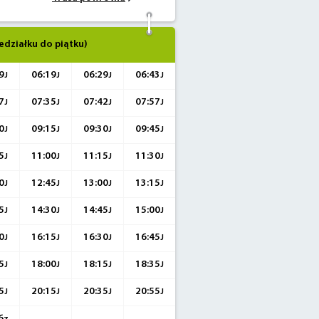
edziałku do piątku)
9
06:19
06:29
06:43
J
J
J
J
7
07:35
07:42
07:57
J
J
J
J
0
09:15
09:30
09:45
J
J
J
J
5
11:00
11:15
11:30
J
J
J
J
0
12:45
13:00
13:15
J
J
J
J
5
14:30
14:45
15:00
J
J
J
J
0
16:15
16:30
16:45
J
J
J
J
5
18:00
18:15
18:35
J
J
J
J
5
20:15
20:35
20:55
J
J
J
J
6