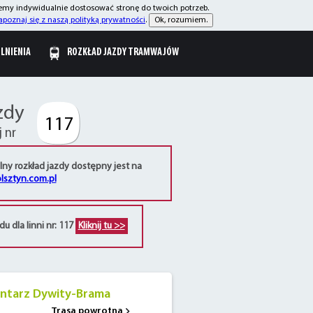
żemy indywidualnie dostosować stronę do twoich potrzeb.
apoznaj się z naszą polityką prywatności
.
Ok, rozumiem.
OLNIENIA
ROZKŁAD JAZDY TRAMWAJÓW
zdy
117
 nr
lny rozkład jazdy dostępny jest na
olsztyn.com.pl
u dla linni nr: 117
Kliknij tu >>
ntarz Dywity-Brama
Trasa powrotna