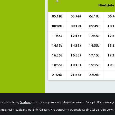
Niedziele 
05:19
05:49
06:19
06:4
J
J
J
08:49
09:19
09:49
10:1
J
J
J
11:55
12:15
12:35
12:5
J
J
J
14:15
14:35
14:55
15:1
J
J
J
16:35
16:55
17:15
17:3
J
J
J
18:55
19:15
19:35
19:5
J
J
J
21:26
21:56
22:26
J
J
J
est przez firmę
Sterta.pl
i nie ma związku z oficjalnym serwisem Zarządu Komunikacji M
yn.pl jest niezależny od ZKM Olsztyn. Nie ponosimy odpowiedzialności za różnice w 