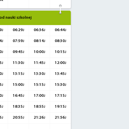
z
od nauki szkolnej
9
06:29
06:36
06:44
J
J
J
J
4
07:59
08:14
08:30
J
J
J
J
0
09:45
10:00
10:15
J
J
J
J
5
11:30
11:45
12:00
J
J
J
J
0
13:15
13:30
13:45
J
J
J
J
5
15:00
15:15
15:30
J
J
J
J
0
16:45
17:00
17:15
J
J
J
J
5
18:35
18:55
19:15
J
J
J
J
5
20:55
21:26
21:56
J
J
J
J