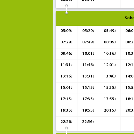
Sobo
05:09
05:29
05:49
06:0
J
J
J
07:29
07:49
08:09
08:2
J
J
J
09:46
10:01
10:16
10:3
J
J
J
11:31
11:46
12:01
12:1
J
J
J
13:16
13:31
13:46
14:0
J
J
J
15:01
15:15
15:35
15:5
J
J
J
17:15
17:35
17:55
18:1
J
J
J
19:35
19:55
20:15
20:3
J
J
J
22:26
22:56
J
z