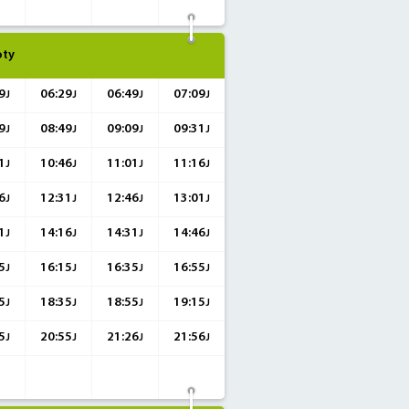
ty
9
06:29
06:49
07:09
J
J
J
J
9
08:49
09:09
09:31
J
J
J
J
1
10:46
11:01
11:16
J
J
J
J
6
12:31
12:46
13:01
J
J
J
J
1
14:16
14:31
14:46
J
J
J
J
5
16:15
16:35
16:55
J
J
J
J
5
18:35
18:55
19:15
J
J
J
J
5
20:55
21:26
21:56
J
J
J
J