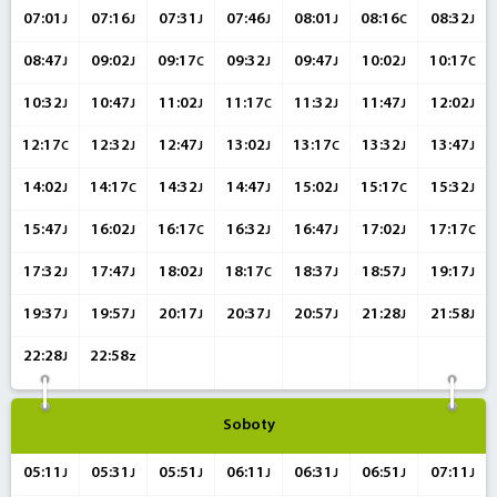
07:01
07:16
07:31
07:46
08:01
08:16
08:32
J
J
J
J
J
C
J
08:47
09:02
09:17
09:32
09:47
10:02
10:17
J
J
C
J
J
J
C
10:32
10:47
11:02
11:17
11:32
11:47
12:02
J
J
J
C
J
J
J
12:17
12:32
12:47
13:02
13:17
13:32
13:47
C
J
J
J
C
J
J
14:02
14:17
14:32
14:47
15:02
15:17
15:32
J
C
J
J
J
C
J
15:47
16:02
16:17
16:32
16:47
17:02
17:17
J
J
C
J
J
J
C
17:32
17:47
18:02
18:17
18:37
18:57
19:17
J
J
J
C
J
J
J
19:37
19:57
20:17
20:37
20:57
21:28
21:58
J
J
J
J
J
J
J
22:28
22:58
J
z
Soboty
05:11
05:31
05:51
06:11
06:31
06:51
07:11
J
J
J
J
J
J
J