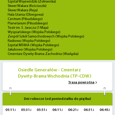
Szpital Wojewódzki (Żołnierska)
Skwer Wakara (Kościuszki)
Skwer Wakara (Reja)
Hala Urania (Obiegowa)
Centrum (Piłsudskiego)
Planetarium (Piłsudskiego)
Teatr im. S. Jaracza (1 Maja)
Wyspiańskiego (Wojska Polskiego)
Zespół Szkół Samochodowych (Wojska Polskiego)
Radiowa (Wojska Polskiego)
Szpital MSWiA (Wojska Polskiego)
Jakubowo (Wojska Polskiego)
Cmentarz Dywity-Brama Zachodnia (Wadąska)
Osiedle Generałów - Cmentarz
Dywity-Brama Wschodnia (TP-CDW)
Trasa powrotna
Dni robocze (od poniedziałku do piątku)
05:11
05:31
05:51
06:11
06:21
06:31
06:45
J
J
J
J
J
J
J