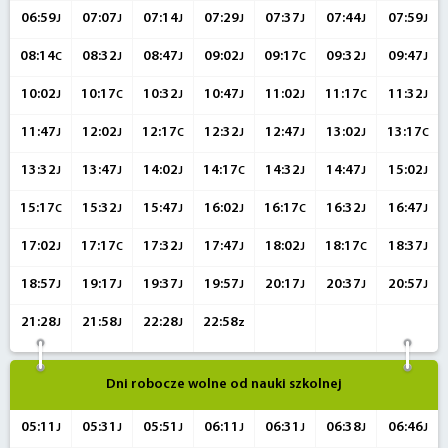
06:59
07:07
07:14
07:29
07:37
07:44
07:59
J
J
J
J
J
J
J
08:14
08:32
08:47
09:02
09:17
09:32
09:47
C
J
J
J
C
J
J
10:02
10:17
10:32
10:47
11:02
11:17
11:32
J
C
J
J
J
C
J
11:47
12:02
12:17
12:32
12:47
13:02
13:17
J
J
C
J
J
J
C
13:32
13:47
14:02
14:17
14:32
14:47
15:02
J
J
J
C
J
J
J
15:17
15:32
15:47
16:02
16:17
16:32
16:47
C
J
J
J
C
J
J
17:02
17:17
17:32
17:47
18:02
18:17
18:37
J
C
J
J
J
C
J
18:57
19:17
19:37
19:57
20:17
20:37
20:57
J
J
J
J
J
J
J
21:28
21:58
22:28
22:58
J
J
J
z
Dni robocze wolne od nauki szkolnej
05:11
05:31
05:51
06:11
06:31
06:38
06:46
J
J
J
J
J
J
J