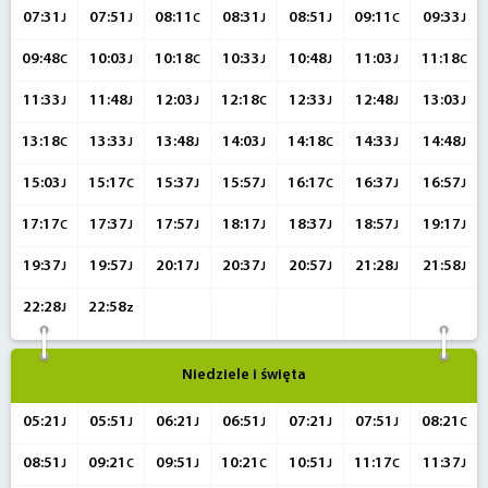
07:31
07:51
08:11
08:31
08:51
09:11
09:33
J
J
C
J
J
C
J
09:48
10:03
10:18
10:33
10:48
11:03
11:18
C
J
C
J
J
J
C
11:33
11:48
12:03
12:18
12:33
12:48
13:03
J
J
J
C
J
J
J
13:18
13:33
13:48
14:03
14:18
14:33
14:48
C
J
J
J
C
J
J
15:03
15:17
15:37
15:57
16:17
16:37
16:57
J
C
J
J
C
J
J
17:17
17:37
17:57
18:17
18:37
18:57
19:17
C
J
J
J
J
J
J
19:37
19:57
20:17
20:37
20:57
21:28
21:58
J
J
J
J
J
J
J
22:28
22:58
J
z
Niedziele i święta
05:21
05:51
06:21
06:51
07:21
07:51
08:21
J
J
J
J
J
J
C
08:51
09:21
09:51
10:21
10:51
11:17
11:37
J
C
J
C
J
C
J