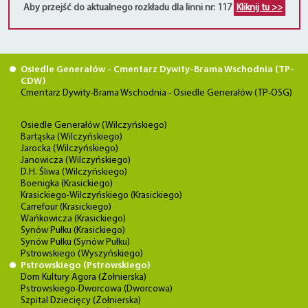
Aby przejść do aktualnego rozkładu dla linni nr: 117
Kliknij tu >>
Osiedle Generałów - Cmentarz Dywity-Brama Wschodnia (TP-
CDW)
Cmentarz Dywity-Brama Wschodnia - Osiedle Generałów (TP-OSG)
Osiedle Generałów (Wilczyńskiego)
Bartąska (Wilczyńskiego)
Jarocka (Wilczyńskiego)
Janowicza (Wilczyńskiego)
D.H. Śliwa (Wilczyńskiego)
Boenigka (Krasickiego)
Krasickiego-Wilczyńskiego (Krasickiego)
Carrefour (Krasickiego)
Wańkowicza (Krasickiego)
Synów Pułku (Krasickiego)
Synów Pułku (Synów Pułku)
Pstrowskiego (Wyszyńskiego)
Pstrowskiego (Pstrowskiego)
Dom Kultury Agora (Żołnierska)
Pstrowskiego-Dworcowa (Dworcowa)
Szpital Dziecięcy (Żołnierska)