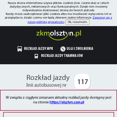
Nasza strona internetowa używa plików cookies (tzw. ciasteczka) w celach
statystycznych, reklamowych oraz funkcjonalnych. Dzięki nim możemy
indywidualnie dostosować stronę do twoich potrzeb.
Każdy może zaakceptować pliki cookies albo ma możliwość wyłączenia ich w
przeglądarce, dzięki czemu nie będą zbierane żadne informacje.
Zapoznaj się z
naszą polityką prywatności
.
Ok, rozumiem.
ROZKŁAD JAZDY MPK
ULGI I ZWOLNIENIA
ROZKŁAD JAZDY TRAMWAJÓW
Rozkład jazdy
117
linii autobusowej nr
W związku z ciągłymi zmianami aktualny rozkład jazdy dostępny jest
na stronie
https://olsztyn.com.pl