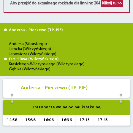
Aby przejść do aktualnego rozkładu dla linni nr: 204
Kliknij tu >>
Andersa - Pieczewo (TP-PIE)
Andersa (Sikorskiego)
Jarocka (Wilczyńskiego)
Janowicza (Wilczyńskiego)
D.H. Śliwa (Wilczyńskiego)
Krasickiego-Wilczyńskiego (Wilczyńskiego)
Gębika (Wilczyńskiego)
Andersa - Pieczewo (TP-PIE)
Dni robocze wolne od nauki szkolnej
14:58
15:36
16:06
16:36
17:13
17:43