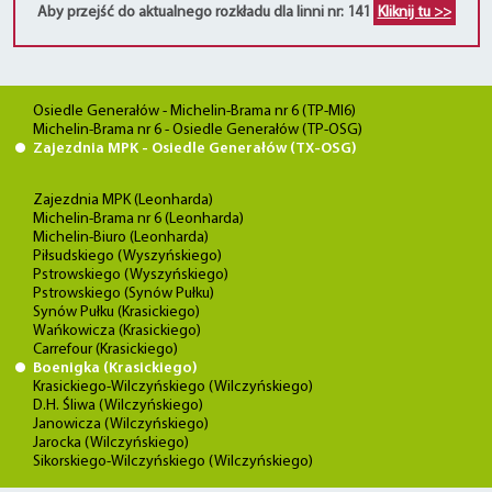
Aby przejść do aktualnego rozkładu dla linni nr: 141
Kliknij tu >>
Osiedle Generałów - Michelin-Brama nr 6 (TP-MI6)
Michelin-Brama nr 6 - Osiedle Generałów (TP-OSG)
Zajezdnia MPK - Osiedle Generałów (TX-OSG)
Zajezdnia MPK (Leonharda)
Michelin-Brama nr 6 (Leonharda)
Michelin-Biuro (Leonharda)
Piłsudskiego (Wyszyńskiego)
Pstrowskiego (Wyszyńskiego)
Pstrowskiego (Synów Pułku)
Synów Pułku (Krasickiego)
Wańkowicza (Krasickiego)
Carrefour (Krasickiego)
Boenigka (Krasickiego)
Krasickiego-Wilczyńskiego (Wilczyńskiego)
D.H. Śliwa (Wilczyńskiego)
Janowicza (Wilczyńskiego)
Jarocka (Wilczyńskiego)
Sikorskiego-Wilczyńskiego (Wilczyńskiego)