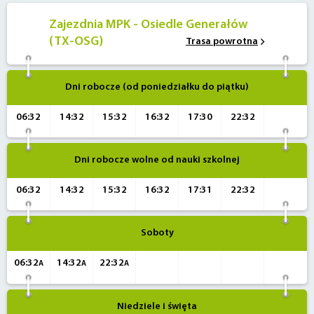
Zajezdnia MPK - Osiedle Generałów
(TX-OSG)
Trasa powrotna
Dni robocze (od poniedziałku do piątku)
06:32
14:32
15:32
16:32
17:30
22:32
Dni robocze wolne od nauki szkolnej
06:32
14:32
15:32
16:32
17:31
22:32
Soboty
06:32
14:32
22:32
A
A
A
Niedziele i święta