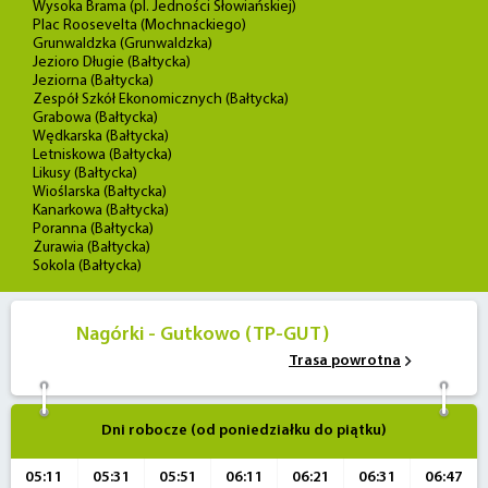
Wysoka Brama (pl. Jedności Słowiańskiej)
Plac Roosevelta (Mochnackiego)
Grunwaldzka (Grunwaldzka)
Jezioro Długie (Bałtycka)
Jeziorna (Bałtycka)
Zespół Szkół Ekonomicznych (Bałtycka)
Grabowa (Bałtycka)
Wędkarska (Bałtycka)
Letniskowa (Bałtycka)
Likusy (Bałtycka)
Wioślarska (Bałtycka)
Kanarkowa (Bałtycka)
Poranna (Bałtycka)
Żurawia (Bałtycka)
Sokola (Bałtycka)
Nagórki - Gutkowo (TP-GUT)
Trasa powrotna
Dni robocze (od poniedziałku do piątku)
05:11
05:31
05:51
06:11
06:21
06:31
06:47