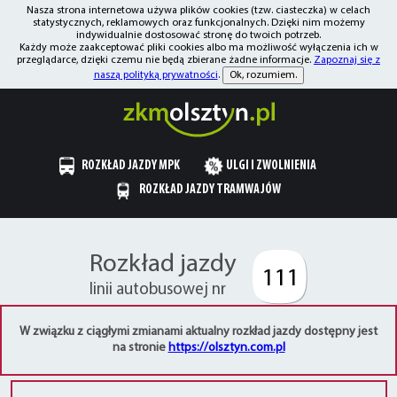
Nasza strona internetowa używa plików cookies (tzw. ciasteczka) w celach
statystycznych, reklamowych oraz funkcjonalnych. Dzięki nim możemy
indywidualnie dostosować stronę do twoich potrzeb.
Każdy może zaakceptować pliki cookies albo ma możliwość wyłączenia ich w
przeglądarce, dzięki czemu nie będą zbierane żadne informacje.
Zapoznaj się z
naszą polityką prywatności
.
Ok, rozumiem.
ROZKŁAD JAZDY MPK
ULGI I ZWOLNIENIA
ROZKŁAD JAZDY TRAMWAJÓW
Rozkład jazdy
111
linii autobusowej nr
W związku z ciągłymi zmianami aktualny rozkład jazdy dostępny jest
na stronie
https://olsztyn.com.pl