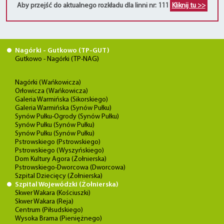
Aby przejść do aktualnego rozkładu dla linni nr: 111
Kliknij tu >>
Nagórki - Gutkowo (TP-GUT)
Gutkowo - Nagórki (TP-NAG)
Nagórki (Wańkowicza)
Orłowicza (Wańkowicza)
Galeria Warmińska (Sikorskiego)
Galeria Warmińska (Synów Pułku)
Synów Pułku-Ogrody (Synów Pułku)
Synów Pułku (Synów Pułku)
Synów Pułku (Synów Pułku)
Pstrowskiego (Pstrowskiego)
Pstrowskiego (Wyszyńskiego)
Dom Kultury Agora (Żołnierska)
Pstrowskiego-Dworcowa (Dworcowa)
Szpital Dziecięcy (Żołnierska)
Szpital Wojewódzki (Żołnierska)
Skwer Wakara (Kościuszki)
Skwer Wakara (Reja)
Centrum (Piłsudskiego)
Wysoka Brama (Pieniężnego)