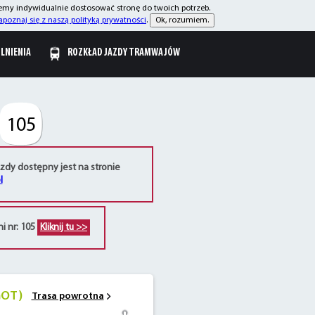
żemy indywidualnie dostosować stronę do twoich potrzeb.
apoznaj się z naszą polityką prywatności
.
Ok, rozumiem.
OLNIENIA
ROZKŁAD JAZDY TRAMWAJÓW
105
azdy dostępny jest na stronie
l
ni nr: 105
Kliknij tu >>
GOT)
Trasa powrotna