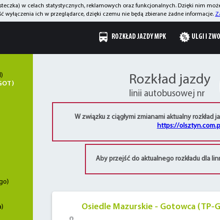
asteczka) w celach statystycznych, reklamowych oraz funkcjonalnych. Dzięki nim mo
 wyłączenia ich w przeglądarce, dzięki czemu nie będą zbierane żadne informacje.
Z
ROZKŁAD JAZDY MPK
ULGI I ZW
)
Rozkład jazdy
-GOT)
linii autobusowej nr
W związku z ciągłymi zmianami aktualny rozkład j
https://olsztyn.com.p
Aby przejść do aktualnego rozkładu dla lin
go)
Osiedle Mazurskie - Gotowca (TP-
a)