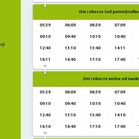
Dni robocze (od poniedziałku
05:39
06:09
06:39
07:09
09:10
09:40
10:10
10:40
ej)
12:40
13:10
13:40
14:11
16:11
16:40
17:10
17:40
Dni robocze wolne od nauki
05:39
06:09
06:39
07:09
09:10
09:40
10:10
10:40
12:40
13:10
13:40
14:10
16:10
16:40
17:10
17:40