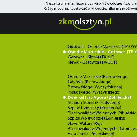
Nasza strona internetowa używa plików cookies (tzw. ci
Każdy może zaakceptować pliki cookies albo ma możliwość
Gotowca - Osiedle Mazurskie (TP-OSM
Osiedle Mazurskie - Gotowca (TP
Gotowca - Klewki (TX-KLE)
Klewki - Gotowca (TX-GOT)
Osiedle Mazurskie (Pstrowskiego)
Gdyńska (Pstrowskiego)
Pstrowskiego (Wyszyńskiego)
Piłsudskiego (Wyszyńskiego)
Dom Kultury Agora (Żołnierska)
Stadion Stomil (Piłsudskiego)
Szpital Dziecięcy (Żołnierska)
Plac Inwalidów Wojennych (Piłsudskie
Szpital Wojewódzki (Żołnierska)
Skwer Wakara (Reja)
Plac Inwalidów Wojennych (Dworcow
Hala Urania (Piłsudskiego)